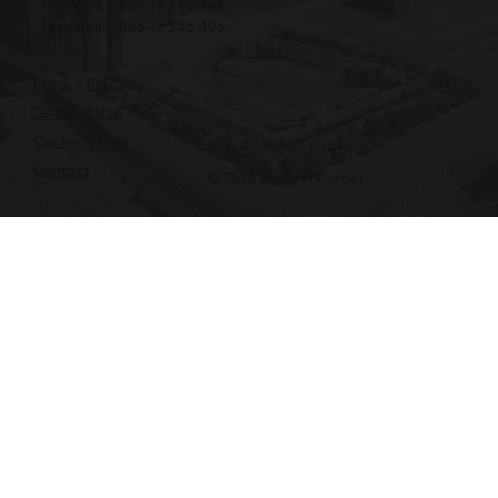
Телефон: +855 12 345 496
Телефон: +855 12 345 496
Privacy Policy
Terms of Use
Cookie Notice
Contact
© 2026 My First Corner