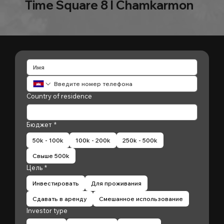
Time Square 8 l Chamkarmon
Country of residence
Бюджет
*
50k - 100k
100k - 200k
250k - 500k
Свыше 500k
Цель
*
Инвестировать
Для проживания
Сдавать в аренду
Смешанное использование
Investor type