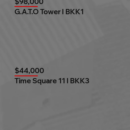
$98,000
G.A.T.O Tower l BKK1
$44,000
Time Square 11 l BKK3