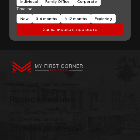
Individual
Family Office
Corporate
Timeline
Now
3-6 months
6-12 months
Exploring
Запланировать просмотр
My First Corner | Ваш персональный
инвестиционный консультант
Расположение
Amass Central Tower, ул. 63, 3-й этаж,
BKK1, Пномпень, Камбоджа
Нужна помощь?