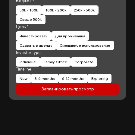
Бюджет
*
50k - 100k
100k - 200k
250k - 500k
Свыше 500k
Цель
*
Инвестировать
Для проживания
Сдавать в аренду
Смешанное использование
Investor type
Individual
Family Office
Corporate
Timeline
Now
3-6 months
6-12 months
Exploring
Запланировать просмотр