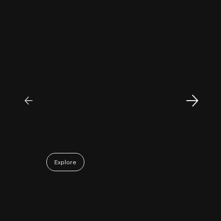
"
Patrick Huang
@
MyFirstCorner is a trustworthy company. Its
principal, Mr. Sam, is an outstanding
investment professional with keen market
insight and strong analytical skills. He is
passionate, sincere, and a pleasure to work
with. Collaborating with Mr. Sam has been a
truly positive and enjoyable experience.
May 06, 2026
Explore