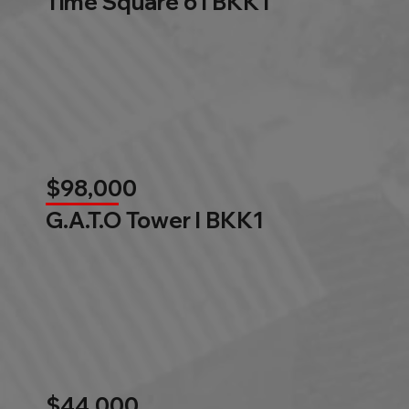
Time Square 6 l BKK1
$98,000
G.A.T.O Tower l BKK1
$44,000