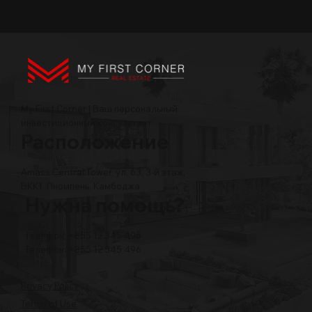
My First Corner | Ваш персональный
инвестиционный консультант
Расположение
Amass Central Tower, ул. 63, 3-й этаж,
BKK1, Пномпень, Камбоджа
Нужна помощь?
Телефон: +855 12 345 496
Телефон: +855 12 345 496
Privacy Policy
Terms of Use