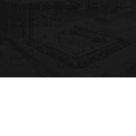
Нужна помощь?
Телефон: +855 12 345 496
Телефон: +855 12 345 496
Privacy Policy
Terms of Use
Cookie Notice
Contact
© 2026 My First Corner