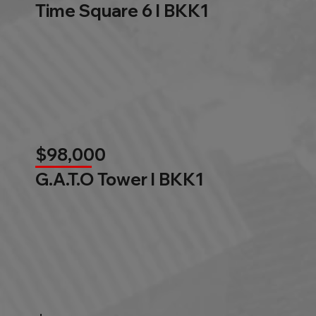
Time Square 6 l BKK1
$98,000
G.A.T.O Tower l BKK1