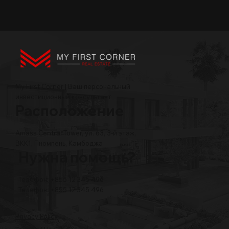
My First Corner | Ваш персональный
инвестиционный консультант
Расположение
Amass Central Tower, ул. 63, 3-й этаж,
BKK1, Пномпень, Камбоджа
Нужна помощь?
Телефон: +855 12 345 496
Телефон: +855 12 345 496
Privacy Policy