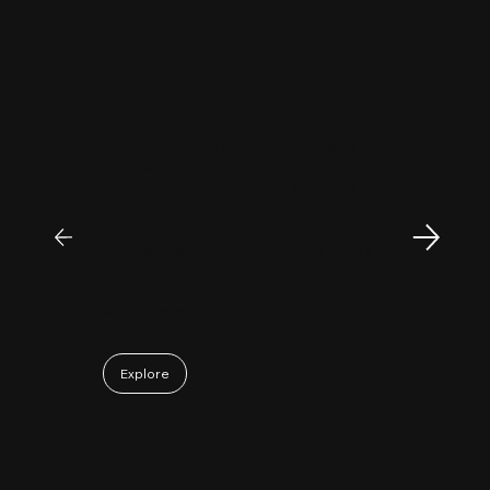
"
Patrick Huang
@
MyFirstCorner is a trustworthy company. Its
principal, Mr. Sam, is an outstanding
investment professional with keen market
insight and strong analytical skills. He is
passionate, sincere, and a pleasure to work
with. Collaborating with Mr. Sam has been a
truly positive and enjoyable experience.
May 06, 2026
Explore