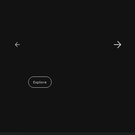
"
Patrick Huang
@
MyFirstCorner is a trustworthy company. Its
principal, Mr. Sam, is an outstanding
investment professional with keen market
insight and strong analytical skills. He is
passionate, sincere, and a pleasure to work
with. Collaborating with Mr. Sam has been a
truly positive and enjoyable experience.
May 06, 2026
Explore