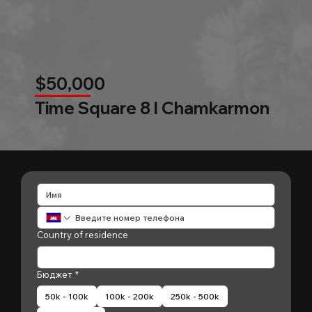
$50,000
Time Square 8 l Chamkarmon
Country of residence
Бюджет
*
50k - 100k
100k - 200k
250k - 500k