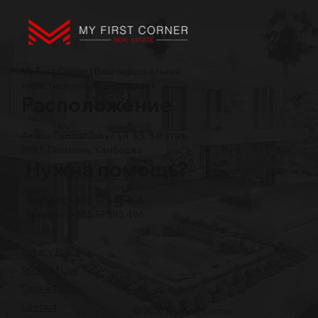
My First Corner | Ваш персональный
инвестиционный консультант
Расположение
Amass Central Tower, ул. 63, 3-й этаж,
BKK1, Пномпень, Камбоджа
Нужна помощь?
Телефон: +855 12 345 496
Телефон: +855 12 345 496
Privacy Policy
Terms of Use
Cookie Notice
Contact
© 2026 My First Corner