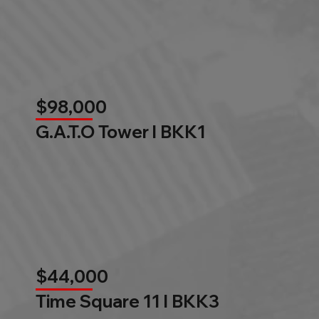
$98,000
G.A.T.O Tower l BKK1
$44,000
Time Square 11 l BKK3