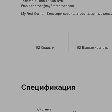
Телефон: +855 12 345 496
Email:
contact@myfirstcorner.com
My First Corner - Консьерж-сервис, инвестиционные конс
02
Спальни
02
Ванные комнаты
Спецификация
Система
да