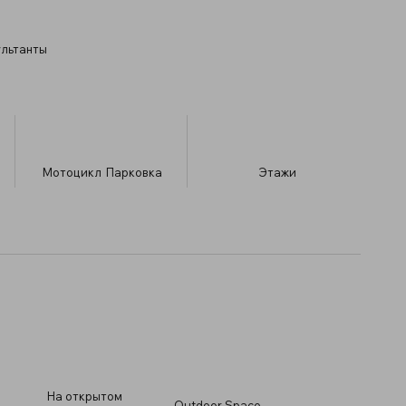
ультанты
Мотоцикл
Парковка
​Этажи
На открытом
Outdoor Space