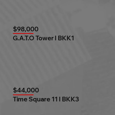
$98,000
G.A.T.O Tower l BKK1
$44,000
Time Square 11 l BKK3