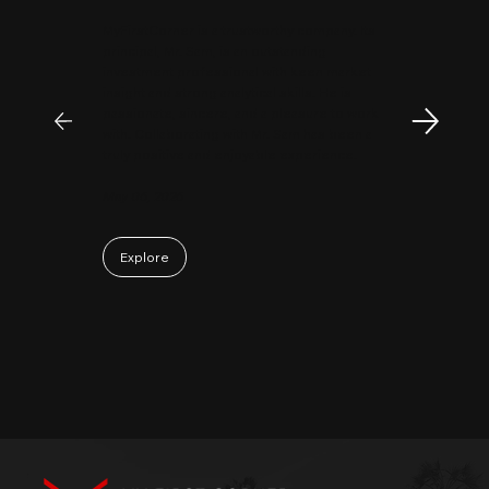
MyFirstCorner is a trustworthy company. Its
principal, Mr. Sam, is an outstanding
investment professional with keen market
insight and strong analytical skills. He is
passionate, sincere, and a pleasure to work
with. Collaborating with Mr. Sam has been a
truly positive and enjoyable experience.
May 06, 2026
Explore