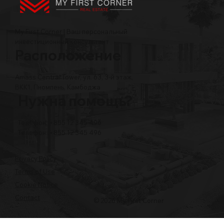
My First Corner | Ваш персональный
инвестиционный консультант
Расположение
Amass Central Tower, ул. 63, 3-й этаж,
BKK1, Пномпень, Камбоджа
Нужна помощь?
Телефон: +855 12 345 496
Телефон: +855 12 345 496
Privacy Policy
Terms of Use
Cookie Notice
Contact
© 2026 My First Corner