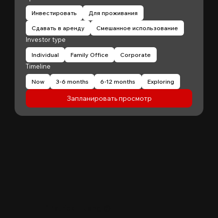
Инвестировать
Для проживания
Сдавать в аренду
Смешанное использование
Investor type
Individual
Family Office
Corporate
Timeline
Now
3-6 months
6-12 months
Exploring
Запланировать просмотр
"
Patrick Huang
@