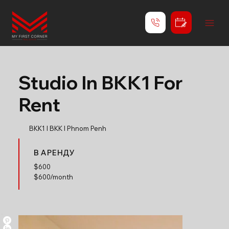
Studio In BKK1 For
Rent
BKK1 l BKK l Phnom Penh
В АРЕНДУ
$
600
$600/month