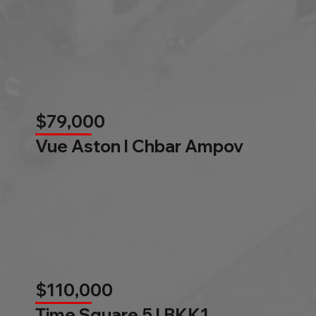
$79,000
Vue Aston l Chbar Ampov
$110,000
Time Square 5 l BKK1