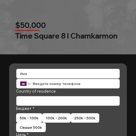
$50,000
Time Square 8 l Chamkarmon
Country of residence
Бюджет
*
50k - 100k
100k - 200k
250k - 500k
Свыше 500k
Цель
*