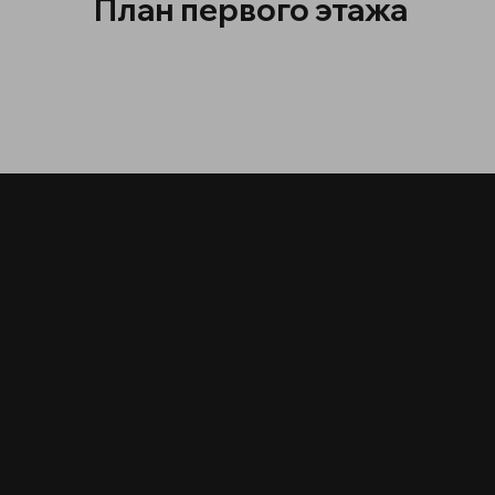
План первого этажа
МО
О
з