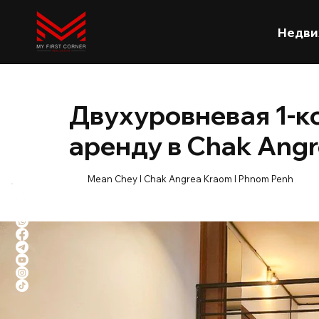
Недви
Двухуровневая 1-к
аренду в Chak Ang
Mean Chey l Chak Angrea Kraom l Phnom Penh