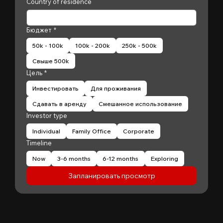
Country of residence
Бюджет
*
50k - 100k
100k - 200k
250k - 500k
Свыше 500k
Цель
*
Инвестировать
Для проживания
Сдавать в аренду
Смешанное использование
Investor type
Individual
Family Office
Corporate
Timeline
Now
3-6 months
6-12 months
Exploring
Запланировать просмотр