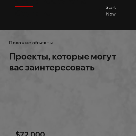
City name
City name
Start
City name
Beds
Baths
Size
Now
Похожие объекты
Проекты, которые могут
вас заинтересовать
$72,000