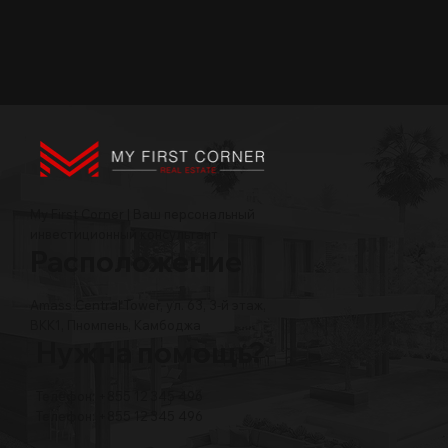
My First Corner | Ваш персональный
инвестиционный консультант
Расположение
Amass Central Tower, ул. 63, 3-й этаж,
BKK1, Пномпень, Камбоджа
Нужна помощь?
Телефон: +855 12 345 496
Телефон: +855 12 345 496