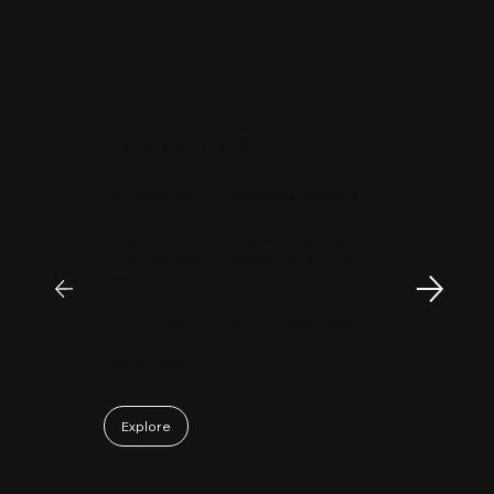
"
Patrick Huang
@
MyFirstCorner is a trustworthy company. Its
principal, Mr. Sam, is an outstanding
investment professional with keen market
insight and strong analytical skills. He is
passionate, sincere, and a pleasure to work
with. Collaborating with Mr. Sam has been a
truly positive and enjoyable experience.
May 06, 2026
Explore