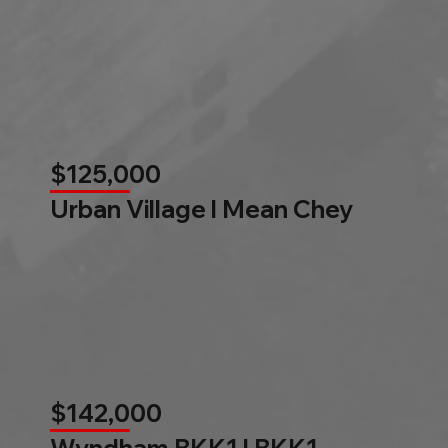
$125,000
Urban Village l Mean Chey
$142,000
Wyndham BKK1 l BKK1