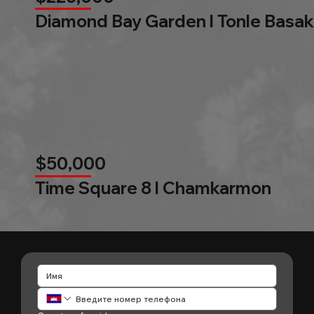
Diamond Bay Garden l Tonle Basak
$50,000
Time Square 8 l Chamkarmon