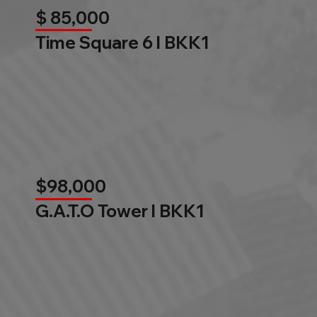
$ 85,000
Time Square 6 l BKK1
$98,000
G.A.T.O Tower l BKK1