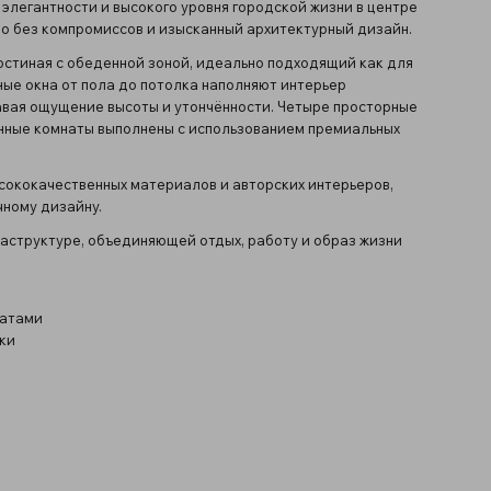
легантности и высокого уровня городской жизни в центре
во без компромиссов и изысканный архитектурный дизайн.
гостиная с обеденной зоной, идеально подходящий как для
ные окна от пола до потолка наполняют интерьер
авая ощущение высоты и утончённости. Четыре просторные
анные комнаты выполнены с использованием премиальных
сококачественных материалов и авторских интерьеров,
ному дизайну.
аструктуре, объединяющей отдых, работу и образ жизни
натами
ки