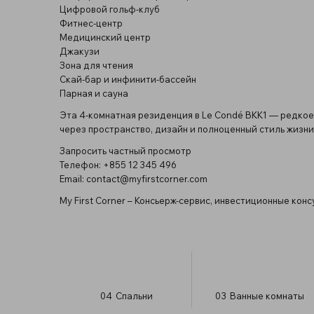
Цифровой гольф-клуб
Фитнес-центр
Медицинский центр
Джакузи
Зона для чтения
Скай-бар и инфинити-бассейн
Парная и сауна
Эта 4-комнатная резиденция в Le Condé BKK1 — редко
через пространство, дизайн и полноценный стиль жизни
Запросить частный просмотр
Телефон: +855 12 345 496
Email:
contact@myfirstcorner.com
My First Corner – Консьерж-сервис, инвестиционные кон
04
Спальни
03
Ванные комнаты