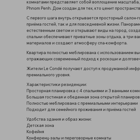
комнатами представляет собой воплощение масштаба, э
Phnom Penh. Дом создан для тех, кто ценит пространст
С первого шага внутрь открывается просторный салон-
приёма гостей, так и для повседневной жизни. Панорам
естественным светом и открывают виды на город, созд
спальни обеспечивают приватные зоны отдыха, а три в
материалов и создают атмосферу спа-комфорта.
Квартира полностью меблирована с использованием вы
отражающих современный подход к роскоши и долговеч
Жители Le Condé получают доступ к продуманной инфр
премиального уровня.
Характеристики резиденции:
Просторная планировка с 4 спальнями и 3 ванными ком
Большая гостиная и обеденная зона открытой планиров
Полностью меблирована с премиальными интерьерами
Подходит для семейного проживания и приёма гостей
Удобства здания и образ жизни:
Детская зона
Кофейня
Конференц-залы и переговорные комнаты