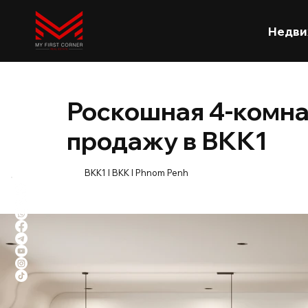
Недви
Роскошная 4-комна
продажу в BKK1
BKK1 l BKK l Phnom Penh