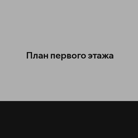
План первого этажа
МО
О