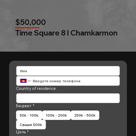
$50,000
Time Square 8 l Chamkarmon
Country of residence
Бюджет
*
50k - 100k
100k - 200k
250k - 500k
Свыше 500k
Цель
*