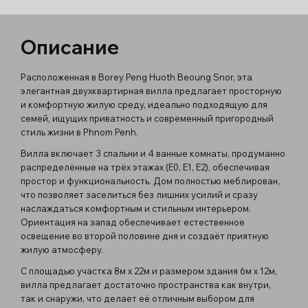
Описание
Расположенная в Borey Peng Huoth Beoung Snor, эта
элегантная двухквартирная вилла предлагает просторную
и комфортную жилую среду, идеально подходящую для
семей, ищущих приватность и современный пригородный
стиль жизни в Phnom Penh.
Вилла включает 3 спальни и 4 ванные комнаты, продуманно
распределённые на трёх этажах (E0, E1, E2), обеспечивая
простор и функциональность. Дом полностью меблирован,
что позволяет заселиться без лишних усилий и сразу
наслаждаться комфортным и стильным интерьером.
Ориентация на запад обеспечивает естественное
освещение во второй половине дня и создаёт приятную
жилую атмосферу.
С площадью участка 8м x 22м и размером здания 6м x 12м,
вилла предлагает достаточно пространства как внутри,
так и снаружи, что делает её отличным выбором для