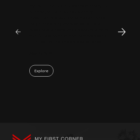
MyFirstCorner is a trustworthy company. Its
principal, Mr. Sam, is an outstanding
investment professional with keen market
insight and strong analytical skills. He is
passionate, sincere, and a pleasure to work
with. Collaborating with Mr. Sam has been a
truly positive and enjoyable experience.
May 06, 2026
Explore