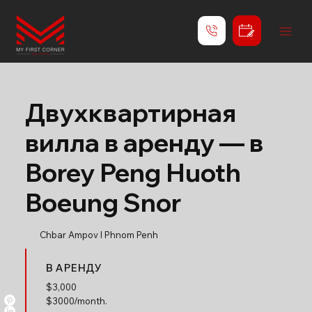
Двухквартирная
вилла в аренду — в
Borey Peng Huoth
Boeung Snor
Chbar Ampov l Phnom Penh
В АРЕНДУ
$
3,000
$3000/month.