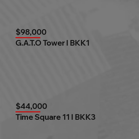
$98,000
G.A.T.O Tower l BKK1
$44,000
Time Square 11 l BKK3