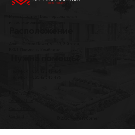
My First Corner | Ваш персональный
инвестиционный консультант
Расположение
Amass Central Tower, ул. 63, 3-й этаж,
BKK1, Пномпень, Камбоджа
Нужна помощь?
Телефон: +855 12 345 496
Телефон: +855 12 345 496
Privacy Policy
Terms of Use
Cookie Notice
Contact
© 2026 My First Corner