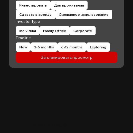
Инвестировать
Для проживания
Сдавать в аренду
Смешанное использование
Investor type
Individual
Family Office
Corporate
Timeline
Now
3-6 months
6-12 months
Exploring
Запланировать просмотр
"
Patrick Huang
@