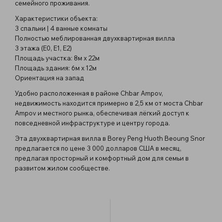
семейного проживания.
Характеристики объекта:
3 спальни | 4 ванные комнаты
Полностью меблированная двухквартирная вилла
3 этажа (E0, E1, E2)
Площадь участка: 8м x 22м
Площадь здания: 6м x 12м
Ориентация на запад
Удобно расположенная в районе Chbar Ampov,
недвижимость находится примерно в 2,5 км от моста Chbar
Ampov и местного рынка, обеспечивая лёгкий доступ к
повседневной инфраструктуре и центру города.
Эта двухквартирная вилла в Borey Peng Huoth Beoung Snor
предлагается по цене 3 000 долларов США в месяц,
предлагая просторный и комфортный дом для семьи в
развитом жилом сообществе.