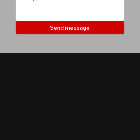
Send message
МОИ ОБЪЕКТЫ
Объекты, которые могут
вас заинтересовать
$
1,500