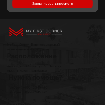
Запланировать просмотр
My First Corner | Ваш персональный
инвестиционный консультант
Расположение
Amass Central Tower, ул. 63, 3-й этаж,
BKK1, Пномпень, Камбоджа
Нужна помощь?
Телефон: +855 12 345 496
Телефон: +855 12 345 496
Privacy Policy