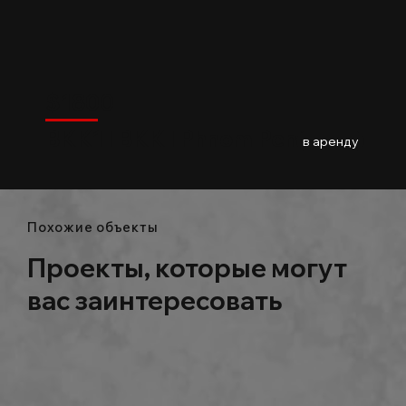
$
1800
BKK1
$
1800
BKK1 l BKK l Phnom Penh
03
Baths
147m2
в аренду
Похожие объекты
Проекты, которые могут
вас заинтересовать