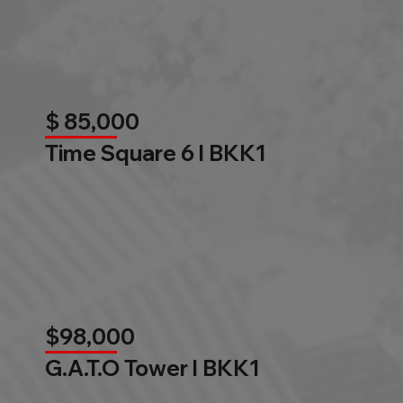
$ 85,000
Time Square 6 l BKK1
$98,000
G.A.T.O Tower l BKK1