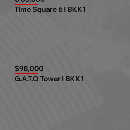
Time Square 6 l BKK1
$98,000
G.A.T.O Tower l BKK1