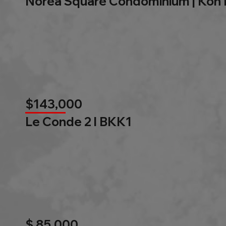
Norea Square Condominium | Koh
$143,000
Le Conde 2 l BKK1
$ 85,000