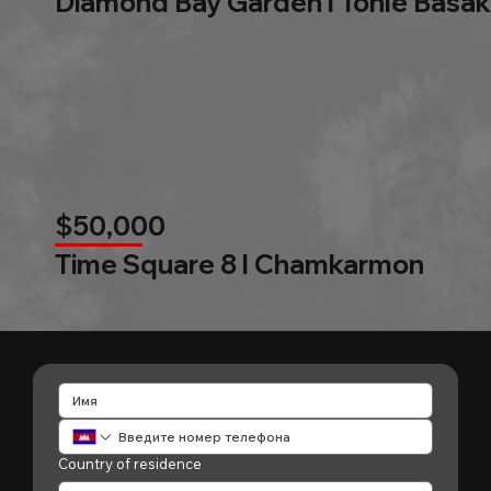
Diamond Bay Garden l Tonle Basak
$50,000
Time Square 8 l Chamkarmon
Country of residence