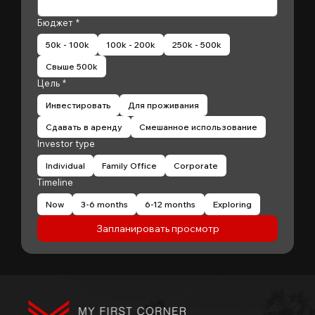
Бюджет
*
50k - 100k
100k - 200k
250k - 500k
Свыше 500k
Цель
*
Инвестировать
Для проживания
Сдавать в аренду
Смешанное использование
Investor type
Individual
Family Office
Corporate
Timeline
Now
3-6 months
6-12 months
Exploring
Запланировать просмотр