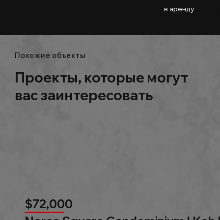
TTP 1 l Phsar Derm Thkov l Phnom
02
Baths
130m2
в аренду
Похожие объекты
Проекты, которые могут
вас заинтересовать
$72,000