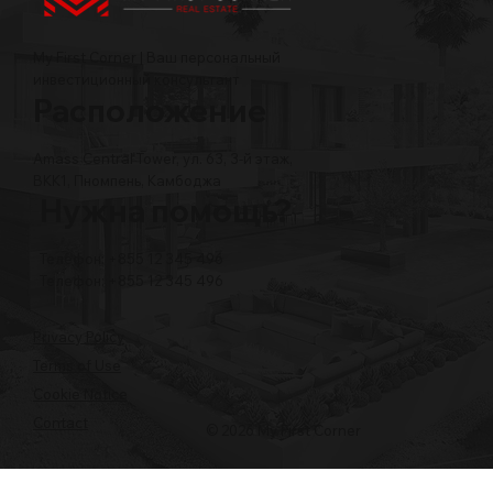
My First Corner | Ваш персональный
инвестиционный консультант
Расположение
Amass Central Tower, ул. 63, 3-й этаж,
BKK1, Пномпень, Камбоджа
Нужна помощь?
Телефон: +855 12 345 496
Телефон: +855 12 345 496
Privacy Policy
Terms of Use
Cookie Notice
Contact
© 2026 My First Corner