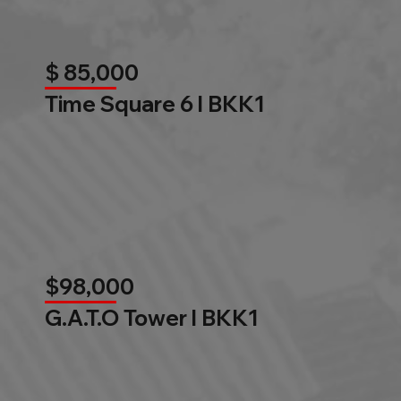
$ 85,000
Time Square 6 l BKK1
$98,000
G.A.T.O Tower l BKK1