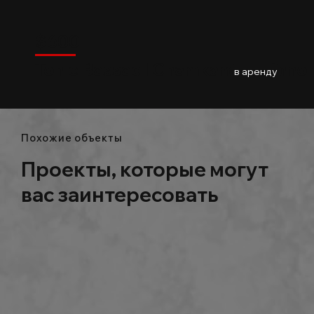
$
600
Chamkarmon
$
600
Tonle Bassac l Chamkamon l Phno
02
Baths
86m2
в аренду
Похожие объекты
Проекты, которые могут
вас заинтересовать