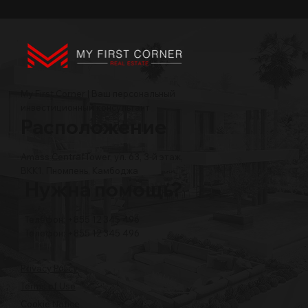
My First Corner | Ваш персональный
инвестиционный консультант
Расположение
Amass Central Tower, ул. 63, 3-й этаж,
BKK1, Пномпень, Камбоджа
Нужна помощь?
Телефон: +855 12 345 496
Телефон: +855 12 345 496
Privacy Policy
Terms of Use
Cookie Notice