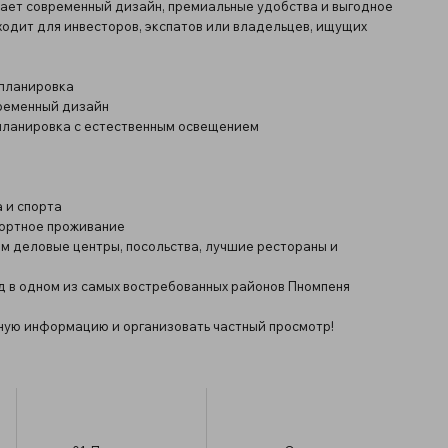
ает современный дизайн, премиальные удобства и выгодное
одит для инвесторов, экспатов или владельцев, ищущих
я планировка
временный дизайн
 планировка с естественным освещением
 и спорта
фортное проживание
м деловые центры, посольства, лучшие рестораны и
д в одном из самых востребованных районов Пномпеня
ьную информацию и организовать частный просмотр!