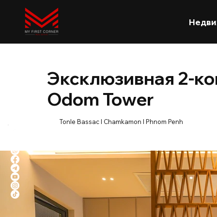
Недви
Эксклюзивная 2-ко
Odom Tower
Tonle Bassac l Chamkamon l Phnom Penh