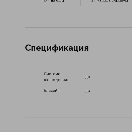
02
Спальни
02
Ванные комнаты
Спецификация
Система
да
охлаждения:
Бассейн:
да