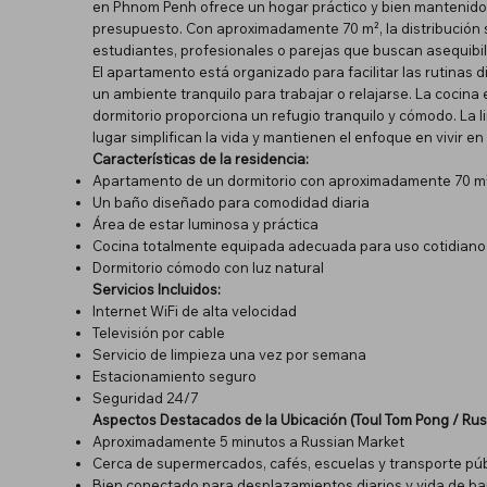
en Phnom Penh ofrece un hogar práctico y bien mantenido
presupuesto. Con aproximadamente 70 m², la distribución s
estudiantes, profesionales o parejas que buscan asequibili
El apartamento está organizado para facilitar las rutinas di
un ambiente tranquilo para trabajar o relajarse. La cocin
dormitorio proporciona un refugio tranquilo y cómodo. La li
lugar simplifican la vida y mantienen el enfoque en vivir en
Características de la residencia:
Apartamento de un dormitorio con aproximadamente 70 m² 
Un baño diseñado para comodidad diaria
Área de estar luminosa y práctica
Cocina totalmente equipada adecuada para uso cotidiano
Dormitorio cómodo con luz natural
Servicios Incluidos:
Internet WiFi de alta velocidad
Televisión por cable
Servicio de limpieza una vez por semana
Estacionamiento seguro
Seguridad 24/7
Aspectos Destacados de la Ubicación (Toul Tom Pong / Rus
Aproximadamente 5 minutos a Russian Market
Cerca de supermercados, cafés, escuelas y transporte púb
Bien conectado para desplazamientos diarios y vida de ba