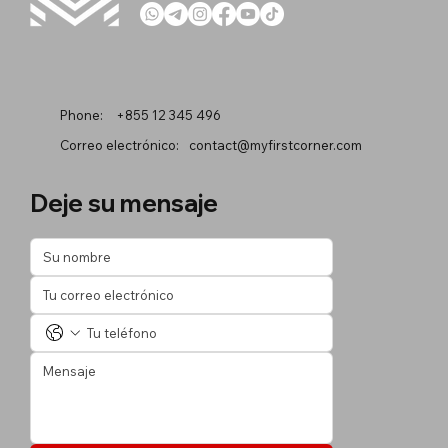
Phone:
+855 12 345 496
Correo electrónico:
contact@myfirstcorner.com
Deje su mensaje