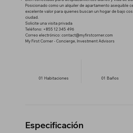
Posicionado como un alquiler de apartamento asequible c
excelente valor para quienes buscan un hogar de bajo cost
ciudad.
Solicite una visita privada
Teléfono: +855 12 345 496
Correo electrónico:
contact@myfirstcorner.com
My First Corner - Concierge, Investment Advisors
01
Habitaciones
01
Baños
Especificación