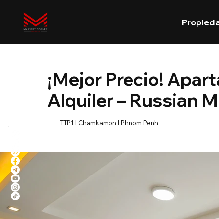
Propied
¡Mejor Precio! Apar
Alquiler – Russian 
TTP1 l Chamkamon l Phnom Penh