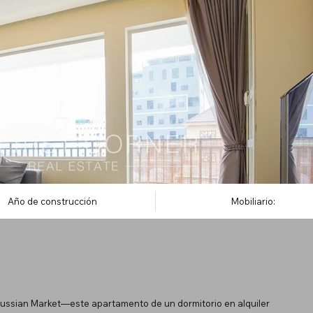
Año de construcción
Mobiliario:
sian Market—este apartamento de un dormitorio en alquiler