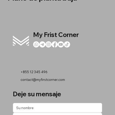
My Frist Corner
+855 12 345 496
contact@myfirstcorner.com
Deje su mensaje