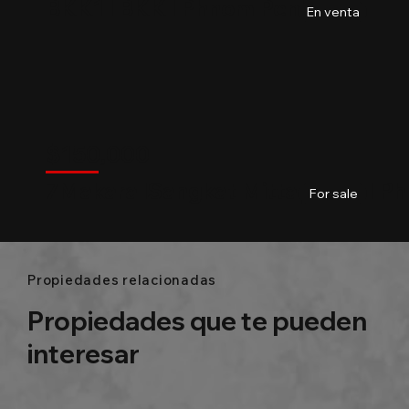
BKK1 l BKK l Phnom Penh
03
Baths
170m²
En venta
$
150,000
7 Makara
$
150,000
7Makara lSangkat Mittapheap l P
02
Baths
1250m2
For sale
Propiedades relacionadas
Propiedades que te pueden
interesar