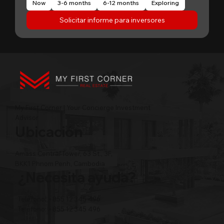
Now
3-6 months
6-12 months
Exploring
Solicitar informe para inversores
My First Corner | Your Concierge Investment
Advisor
Ubicación
Amass Central Tower, 63 St., 3F,
BKK1 Phnom Penh, Cambodia
¿Necesita ayuda?
Teléfono: +855 12 345 496
Teléfono: +855 12 345 496