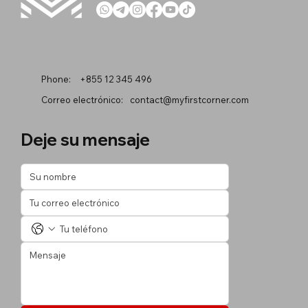
Phone:
+855 12 345 496
Correo electrónico:
contact@myfirstcorner.com
Deje su mensaje