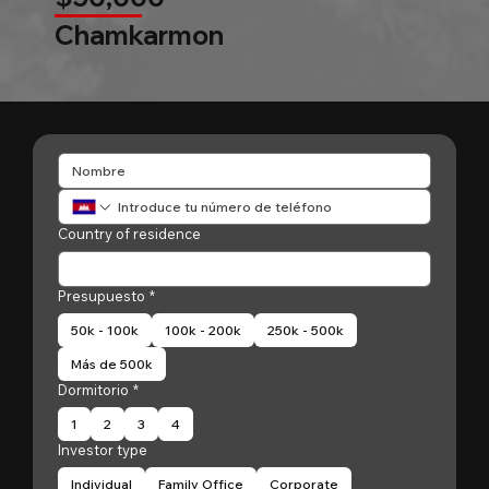
Chamkarmon
Country of residence
Presupuesto
*
50k - 100k
100k - 200k
250k - 500k
Más de 500k
Dormitorio
*
1
2
3
4
Investor type
Individual
Family Office
Corporate