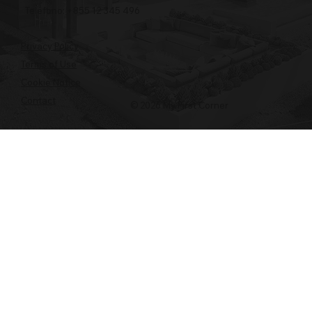
Teléfono: +855 12 345 496
Privacy Policy
Terms of Use
Cookie Notice
Contact
© 2026 My First Corner