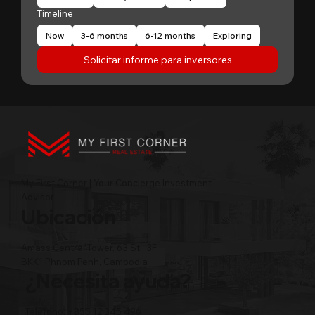
Timeline
Now
3-6 months
6-12 months
Exploring
Solicitar informe para inversores
My First Corner | Your Concierge Investment
Advisor
Ubicación
Amass Central Tower, 63 St., 3F,
BKK1 Phnom Penh, Cambodia
¿Necesita ayuda?
Teléfono: +855 12 345 496