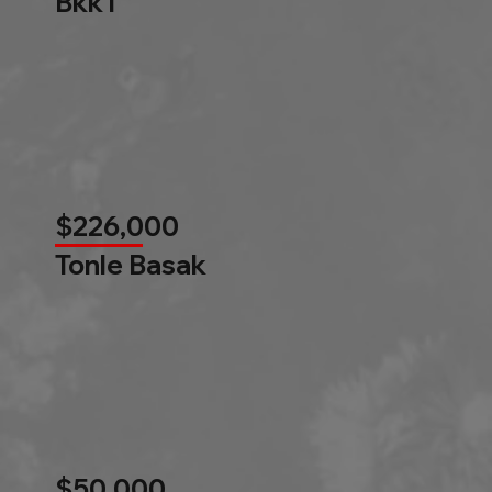
Bkk1
$226,000
Tonle Basak
$50,000