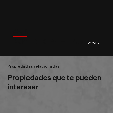
$
550
BKK1
$
550
BKK1 l BKK l Phnom Penh
01
Baths
60m2
For rent
Propiedades relacionadas
Propiedades que te pueden
interesar