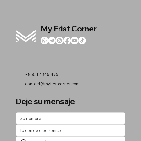
My Frist Corner
+855 12 345 496
contact@myfirstcorner.com
Deje su mensaje