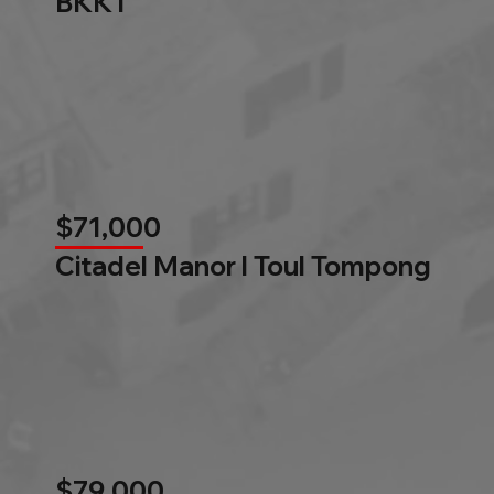
BKK1
$71,000
Citadel Manor l Toul Tompong
$79,000