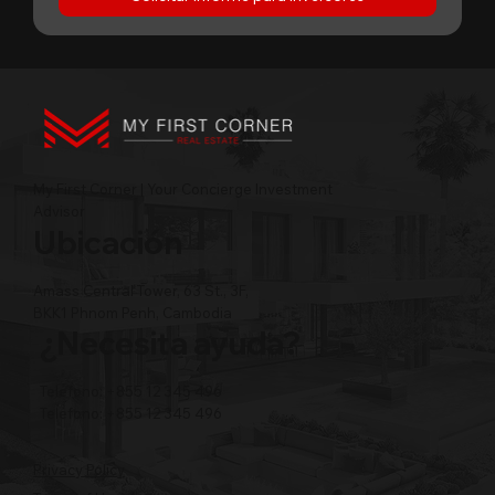
My First Corner | Your Concierge Investment
Advisor
Ubicación
Amass Central Tower, 63 St., 3F,
BKK1 Phnom Penh, Cambodia
¿Necesita ayuda?
Teléfono: +855 12 345 496
Teléfono: +855 12 345 496
Privacy Policy