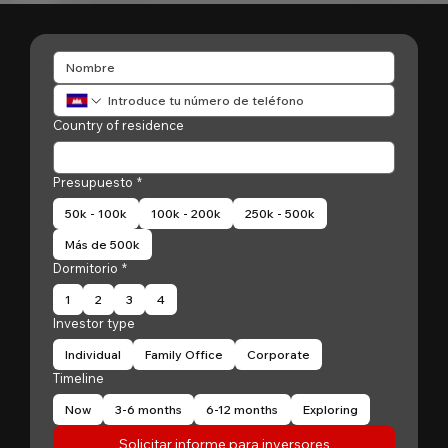
Country of residence
Presupuesto
*
50k - 100k
100k - 200k
250k - 500k
Más de 500k
Dormitorio
*
1
2
3
4
Investor type
Individual
Family Office
Corporate
Timeline
Now
3-6 months
6-12 months
Exploring
Solicitar informe para inversores