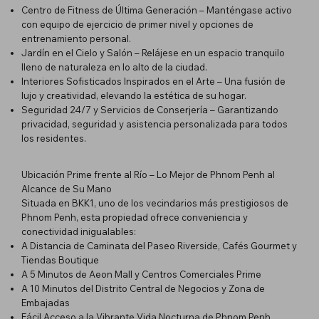
Centro de Fitness de Última Generación – Manténgase activo
con equipo de ejercicio de primer nivel y opciones de
entrenamiento personal.
Jardín en el Cielo y Salón – Relájese en un espacio tranquilo
lleno de naturaleza en lo alto de la ciudad.
Interiores Sofisticados Inspirados en el Arte – Una fusión de
lujo y creatividad, elevando la estética de su hogar.
Seguridad 24/7 y Servicios de Conserjería – Garantizando
privacidad, seguridad y asistencia personalizada para todos
los residentes.
Ubicación Prime frente al Río – Lo Mejor de Phnom Penh al
Alcance de Su Mano
Situada en BKK1, uno de los vecindarios más prestigiosos de
Phnom Penh, esta propiedad ofrece conveniencia y
conectividad inigualables:
A Distancia de Caminata del Paseo Riverside, Cafés Gourmet y
Tiendas Boutique
A 5 Minutos de Aeon Mall y Centros Comerciales Prime
A 10 Minutos del Distrito Central de Negocios y Zona de
Embajadas
Fácil Acceso a la Vibrante Vida Nocturna de Phnom Penh,