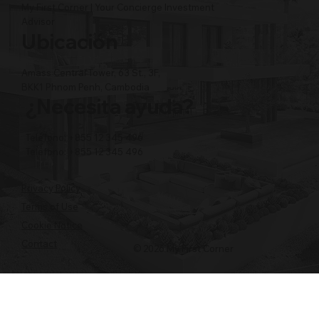
My First Corner | Your Concierge Investment
Advisor
Ubicación
Amass Central Tower, 63 St., 3F,
BKK1 Phnom Penh, Cambodia
¿Necesita ayuda?
Teléfono: +855 12 345 496
Teléfono: +855 12 345 496
Privacy Policy
Terms of Use
Cookie Notice
Contact
© 2026 My First Corner