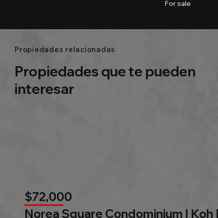
BKK1 l BKK l Phnom Penh
03
Baths
148.15m²
For sale
Propiedades relacionadas
Propiedades que te pueden
interesar
$72,000
Norea Square Condominium | Koh