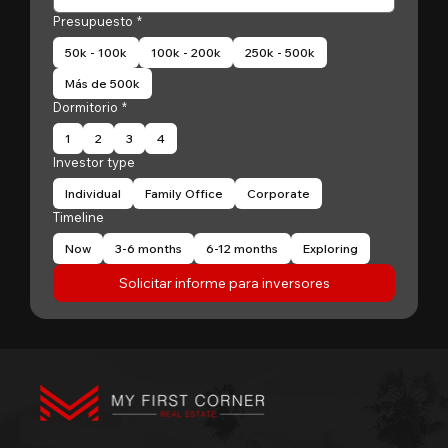
Presupuesto
*
50k - 100k
100k - 200k
250k - 500k
Más de 500k
Dormitorio
*
1
2
3
4
Investor type
Individual
Family Office
Corporate
Timeline
Now
3-6 months
6-12 months
Exploring
Solicitar informe para inversores