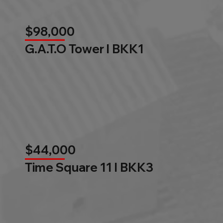
$98,000
G.A.T.O Tower l BKK1
$44,000
Time Square 11 l BKK3