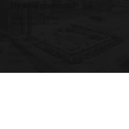
Нужна помощь?
Телефон: +855 12 345 496
Телефон: +855 12 345 496
Privacy Policy
Terms of Use
Cookie Notice
Contact
© 2026 My First Corner