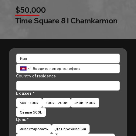
$50,000
Time Square 8 l Chamkarmon
Country of residence
Бюджет
*
50k - 100k
100k - 200k
250k - 500k
Свыше 500k
Цель
*
Инвестировать
Для проживания