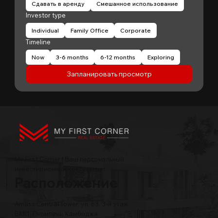
Сдавать в аренду
Смешанное использование
Investor type
Individual
Family Office
Corporate
Timeline
Now
3-6 months
6-12 months
Exploring
Запланировать просмотр
My First Corner | Ваш персональный
инвестиционный консультант
Расположение
Amass Central Tower, ул. 63, 3-й этаж,
BKK1, Пномпень, Камбоджа