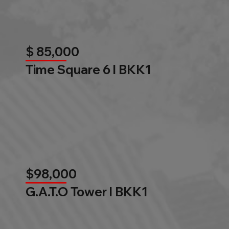
$ 85,000
Time Square 6 l BKK1
$98,000
G.A.T.O Tower l BKK1