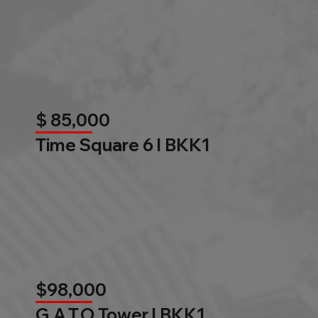
$ 85,000
Time Square 6 l BKK1
$98,000
G.A.T.O Tower l BKK1