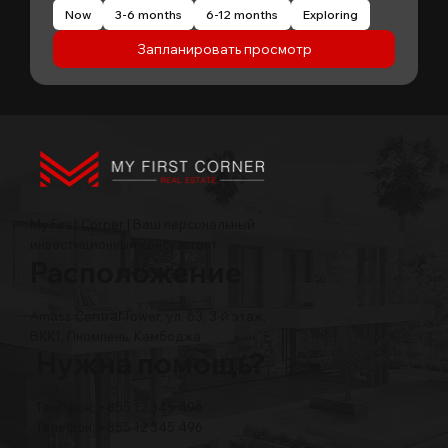
Now
3-6 months
6-12 months
Exploring
Запланировать просмотр
My First Corner | Ваш персональный
инвестиционный консультант
Расположение
Amass Central Tower, ул. 63, 3-й этаж,
BKK1, Пномпень, Камбоджа
Нужна помощь?
Телефон: +855 12 345 496
Телефон: +855 12 345 496