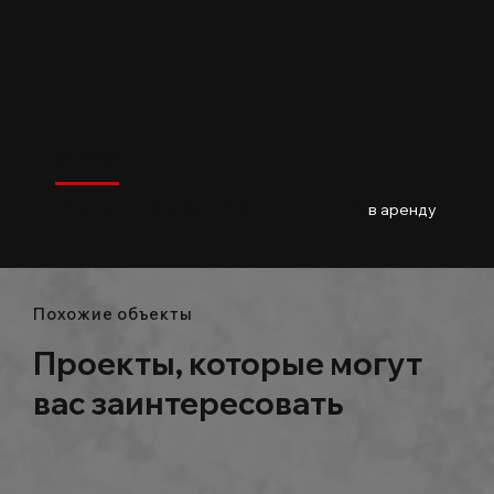
$
700
BKK
$
700
BKK1 l BKK l Phnom Penh
01
Baths
в аренду
Похожие объекты
Проекты, которые могут
вас заинтересовать