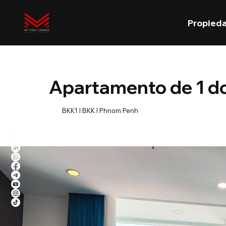
Propied
Apartamento de 1 d
BKK1 l BKK l Phnom Penh