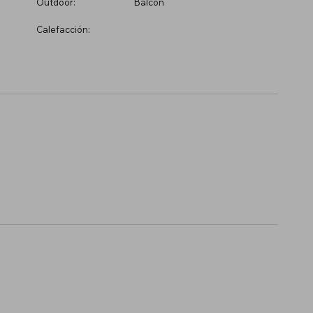
Outdoor:
Balcón
Calefacción: