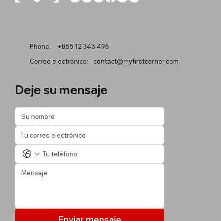
Phone:
+855 12 345 496
Correo electrónico:
contact@myfirstcorner.com
Deje su mensaje
Enviar mensaje