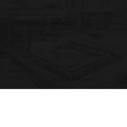
Amass Central Tower, 63 St., 3F,
BKK1 Phnom Penh, Cambodia
¿Necesita ayuda?
Teléfono: +855 12 345 496
Teléfono: +855 12 345 496
Privacy Policy
Terms of Use
Cookie Notice
Contact
© 2026 My First Corner