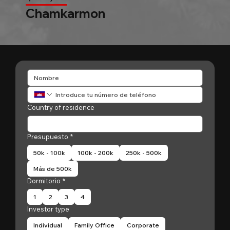
Chamkarmon
Country of residence
Presupuesto
*
50k - 100k
100k - 200k
250k - 500k
Más de 500k
Dormitorio
*
1
2
3
4
Investor type
Individual
Family Office
Corporate