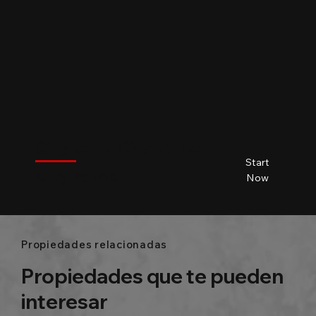
$
City name
City name
City name
City name
Start
City name
Beds
Baths
Size
Now
Propiedades relacionadas
Propiedades que te pueden
interesar