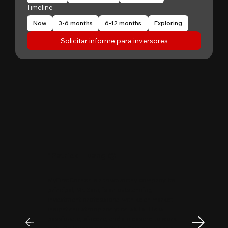
Timeline
Now
3-6 months
6-12 months
Exploring
Solicitar informe para inversores
"
Patrick Huang
@
MyFirstCorner is a trustworthy company. Its
principal, Mr. Sam, is an outstanding
investment professional with keen market
insight and strong analytical skills. He is
passionate, sincere, and a pleasure to work