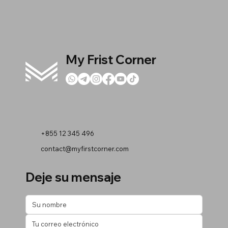
My Frist Corner
+855 12 345 496
contact@myfirstcorner.com
Deje su mensaje