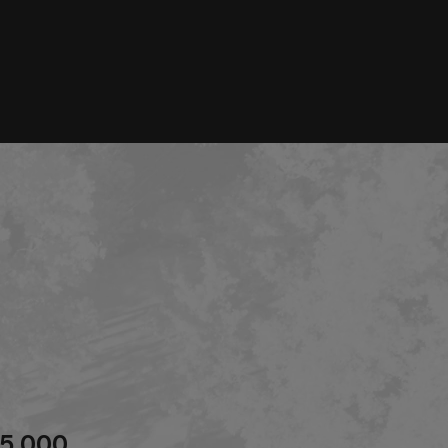
r
85,000