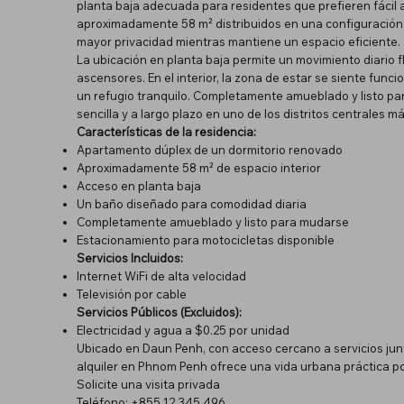
planta baja adecuada para residentes que prefieren fácil 
aproximadamente 58 m² distribuidos en una configuración d
mayor privacidad mientras mantiene un espacio eficiente.
La ubicación en planta baja permite un movimiento diario f
ascensores. En el interior, la zona de estar se siente func
un refugio tranquilo. Completamente amueblado y listo par
sencilla y a largo plazo en uno de los distritos centrales
Características de la residencia:
Apartamento dúplex de un dormitorio renovado
Aproximadamente 58 m² de espacio interior
Acceso en planta baja
Un baño diseñado para comodidad diaria
Completamente amueblado y listo para mudarse
Estacionamiento para motocicletas disponible
Servicios Incluidos:
Internet WiFi de alta velocidad
Televisión por cable
Servicios Públicos (Excluidos):
Electricidad y agua a $0.25 por unidad
Ubicado en Daun Penh, con acceso cercano a servicios junt
alquiler en Phnom Penh ofrece una vida urbana práctica p
Solicite una visita privada
Teléfono: +855 12 345 496