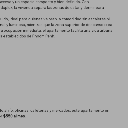
acceso y un espacio compacto y bien definido. Con
úplex, la vivienda separa las zonas de estar y dormir para
luido, ideal para quienes valoran la comodidad sin escaleras ni
ional y luminosa, mientras que la zona superior de descanso crea
a ocupación inmediata, el apartamento facilita una vida urbana
 más establecidos de Phnom Penh.
o al río, oficinas, cafeterías y mercados, este apartamento en
or
$550 al mes
.