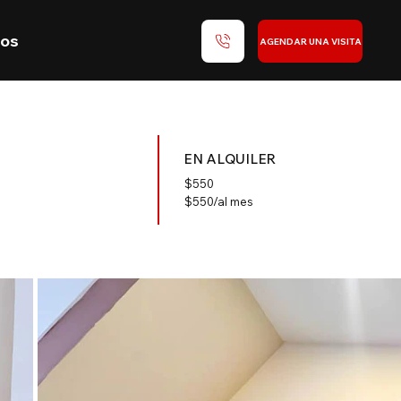
nos
AGENDAR UNA VISITA
EN ALQUILER
$
550
$550/al mes