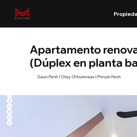
Propied
Apartamento renova
(Dúplex en planta baj
Daun Penh l Chey Chhumneas l Phnom Penh