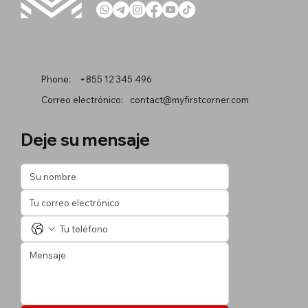
Phone:
+855 12 345 496
Correo electrónico:
contact@myfirstcorner.com
Deje su mensaje