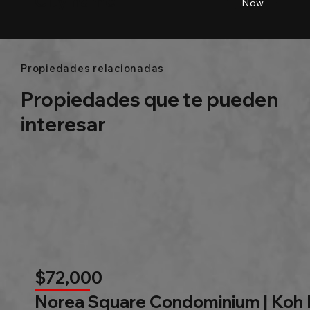
City name
Beds
Baths
Size
Now
Propiedades relacionadas
Propiedades que te pueden
interesar
$72,000
Norea Square Condominium | Koh