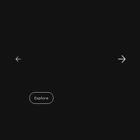
"
Patrick Huang
@
MyFirstCorner is a trustworthy company. Its
principal, Mr. Sam, is an outstanding
investment professional with keen market
insight and strong analytical skills. He is
passionate, sincere, and a pleasure to work
with. Collaborating with Mr. Sam has been a
truly positive and enjoyable experience.
May 06, 2026
Explore