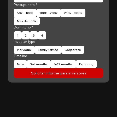
Presupuesto
*
50k - 100k
100k - 200k
250k - 500k
Más de 500k
Dormitorio
*
1
2
3
4
Investor type
Individual
Family Office
Corporate
Timeline
Now
3-6 months
6-12 months
Exploring
Solicitar informe para inversores