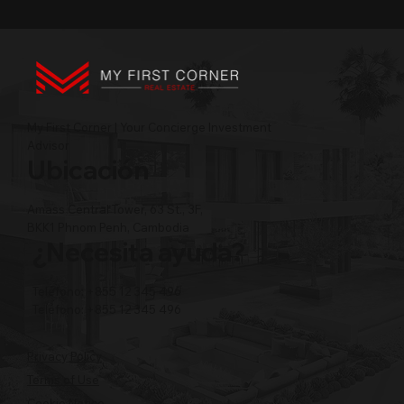
My First Corner | Your Concierge Investment
Advisor
Ubicación
Amass Central Tower, 63 St., 3F,
BKK1 Phnom Penh, Cambodia
¿Necesita ayuda?
Teléfono: +855 12 345 496
Teléfono: +855 12 345 496
Privacy Policy
Terms of Use
Cookie Notice