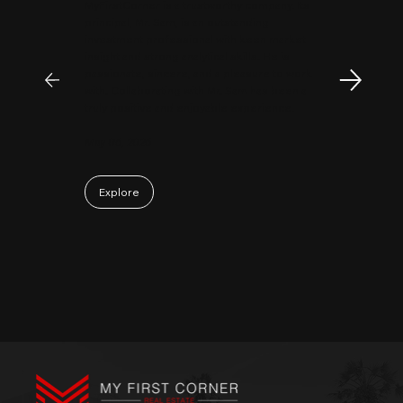
MyFirstCorner is a trustworthy company. Its
principal, Mr. Sam, is an outstanding
investment professional with keen market
insight and strong analytical skills. He is
passionate, sincere, and a pleasure to work
with. Collaborating with Mr. Sam has been a
truly positive and enjoyable experience.
May 06, 2026
Explore