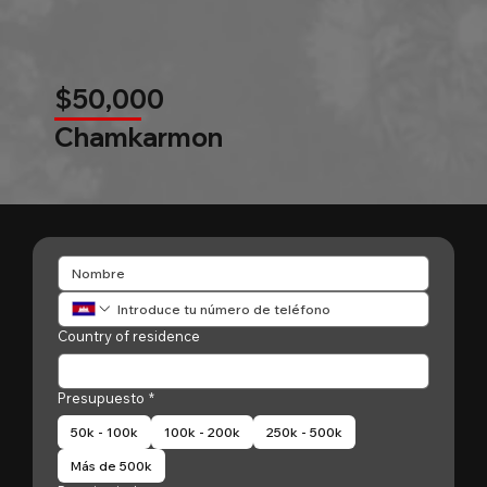
$50,000
Chamkarmon
Country of residence
Presupuesto
*
50k - 100k
100k - 200k
250k - 500k
Más de 500k