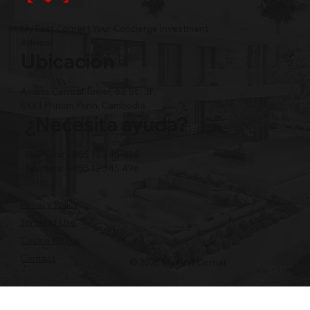
My First Corner | Your Concierge Investment
Advisor
Ubicación
Amass Central Tower, 63 St., 3F,
BKK1 Phnom Penh, Cambodia
¿Necesita ayuda?
Teléfono: +855 12 345 496
Teléfono: +855 12 345 496
Privacy Policy
Terms of Use
Cookie Notice
Contact
© 2026 My First Corner