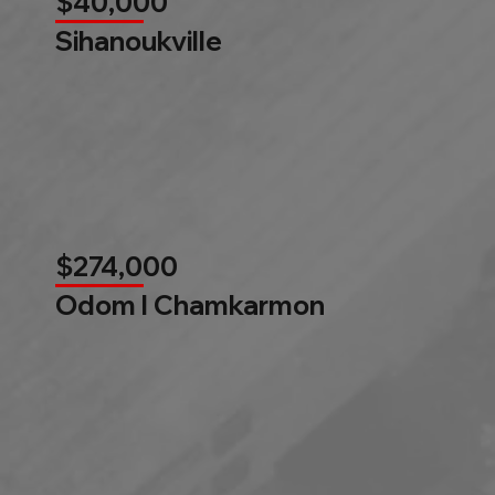
$40,000
Sihanoukville
$274,000
Odom l Chamkarmon