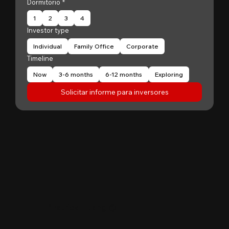
Dormitorio
*
1
2
3
4
Investor type
Individual
Family Office
Corporate
Timeline
Now
3-6 months
6-12 months
Exploring
Solicitar informe para inversores
"
Patrick Huang
@