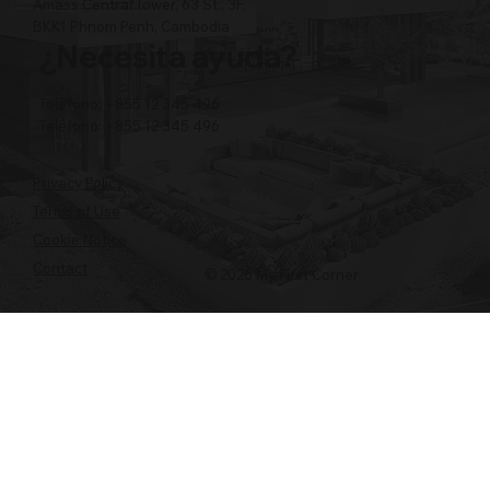
Amass Central Tower, 63 St., 3F,
BKK1 Phnom Penh, Cambodia
¿Necesita ayuda?
Teléfono: +855 12 345 496
Teléfono: +855 12 345 496
Privacy Policy
Terms of Use
Cookie Notice
Contact
© 2026 My First Corner