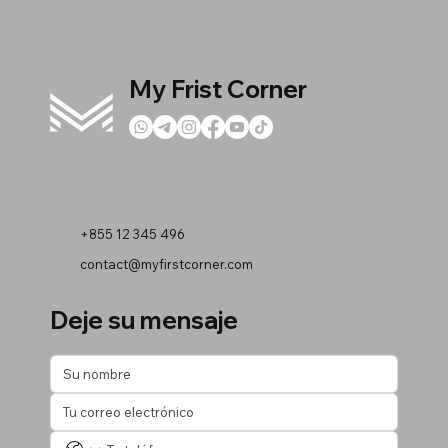
My Frist Corner
+855 12 345 496
contact@myfirstcorner.com
Deje su mensaje