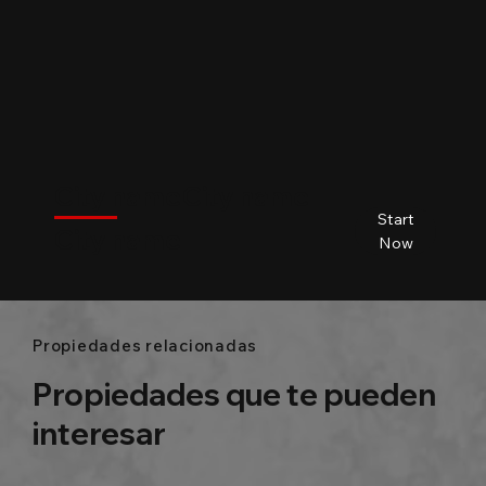
$
City name
City name
City name
City name
Start
City name
Beds
Baths
Size
Now
Propiedades relacionadas
Propiedades que te pueden
interesar