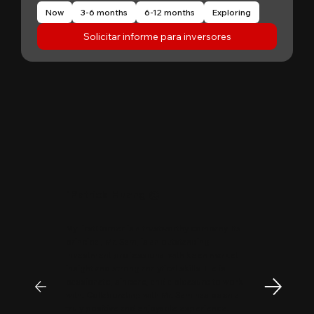
Now
3-6 months
6-12 months
Exploring
Solicitar informe para inversores
"
Patrick Huang
@
MyFirstCorner is a trustworthy company. Its
principal, Mr. Sam, is an outstanding
investment professional with keen market
insight and strong analytical skills. He is
passionate, sincere, and a pleasure to work
with. Collaborating with Mr. Sam has been a
truly positive and enjoyable experience.