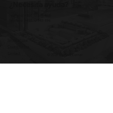
¿Necesita ayuda?
Teléfono: +855 12 345 496
Teléfono: +855 12 345 496
Privacy Policy
Terms of Use
Cookie Notice
Contact
© 2026 My First Corner