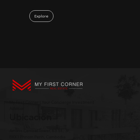
Explore
My First Corner | Your Concierge Investment
Advisor
Ubicación
Amass Central Tower, 63 St., 3F,
BKK1 Phnom Penh, Cambodia