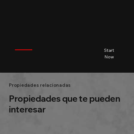
$
City name
City name
City name
City name
Start
City name
Beds
Baths
Size
Now
Propiedades relacionadas
Propiedades que te pueden
interesar