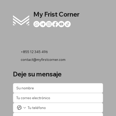
My Frist Corner
+855 12 345 496
contact@myfirstcorner.com
Deje su mensaje