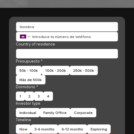
Country of residence
Presupuesto
*
50k - 100k
100k - 200k
250k - 500k
Más de 500k
Dormitorio
*
1
2
3
4
Investor type
Individual
Family Office
Corporate
Timeline
Now
3-6 months
6-12 months
Exploring