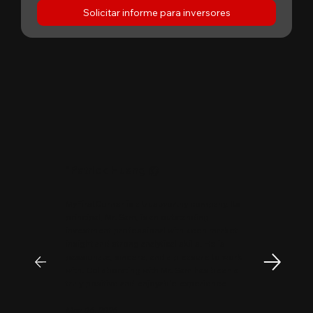
Solicitar informe para inversores
"
Patrick Huang
@
MyFirstCorner is a trustworthy company. Its
principal, Mr. Sam, is an outstanding
investment professional with keen market
insight and strong analytical skills. He is
passionate, sincere, and a pleasure to work
with. Collaborating with Mr. Sam has been a
truly positive and enjoyable experience.
May 06, 2026