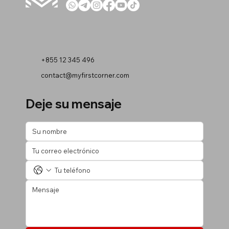
+855 12 345 496
contact@myfirstcorner.com
Deje su mensaje