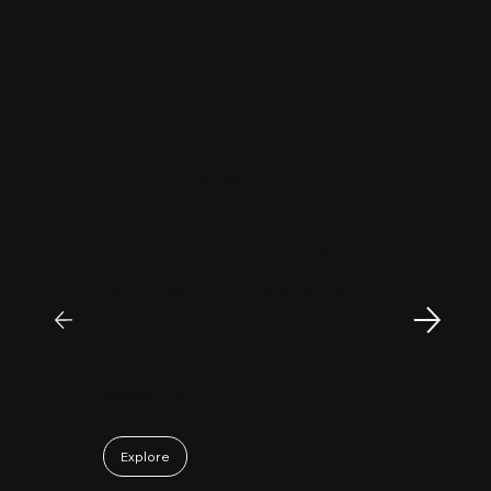
"
Patrick Huang
@
MyFirstCorner is a trustworthy company. Its
principal, Mr. Sam, is an outstanding
investment professional with keen market
insight and strong analytical skills. He is
passionate, sincere, and a pleasure to work
with. Collaborating with Mr. Sam has been a
truly positive and enjoyable experience.
May 06, 2026
Explore