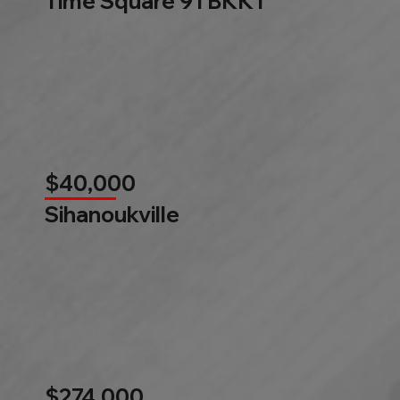
Time Square 9 l BKK1
$40,000
Sihanoukville
$274,000