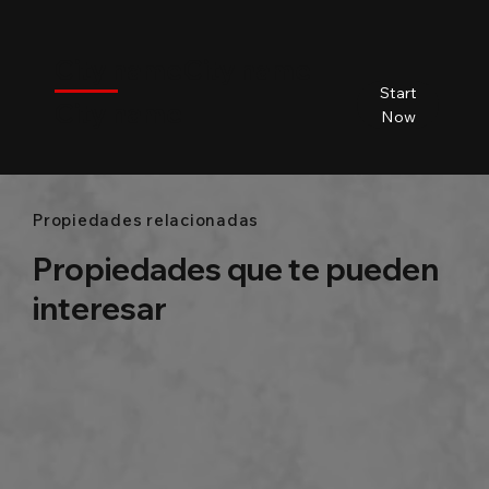
$
City name
City name
City name
City name
Start
City name
Beds
Baths
Size
Now
Propiedades relacionadas
Propiedades que te pueden
interesar