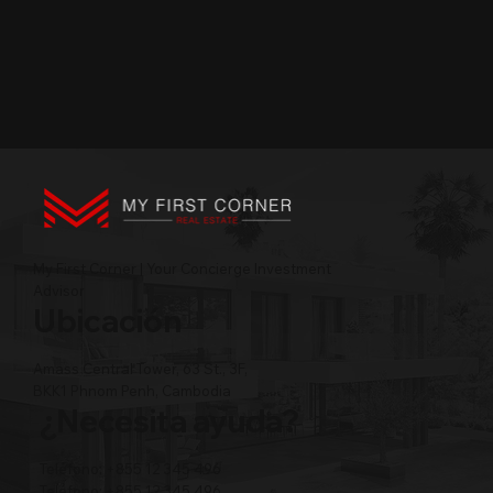
My First Corner | Your Concierge Investment
Advisor
Ubicación
Amass Central Tower, 63 St., 3F,
BKK1 Phnom Penh, Cambodia
¿Necesita ayuda?
Teléfono: +855 12 345 496
Teléfono: +855 12 345 496