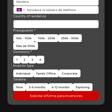
Country of residence
Presupuesto
*
50k - 100k
100k - 200k
250k - 500k
Más de 500k
Dormitorio
*
1
2
3
4
Investor type
Individual
Family Office
Corporate
Timeline
Now
3-6 months
6-12 months
Exploring
Solicitar informe para inversores