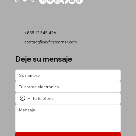
+855 12 345 496
contact@myfirstcorner.com
Deje su mensaje