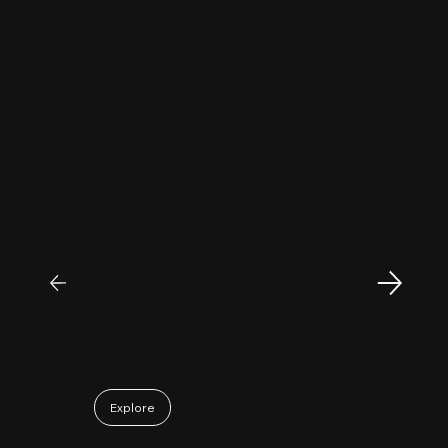
"
Patrick Huang
@
MyFirstCorner is a trustworthy company. Its
principal, Mr. Sam, is an outstanding
investment professional with keen market
insight and strong analytical skills. He is
passionate, sincere, and a pleasure to work
with. Collaborating with Mr. Sam has been a
truly positive and enjoyable experience.
May 06, 2026
Explore