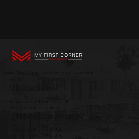
My First Corner | Your Concierge Investment
Advisor
Ubicación
Amass Central Tower, 63 St., 3F,
BKK1 Phnom Penh, Cambodia
¿Necesita ayuda?
Teléfono: +855 12 345 496
Teléfono: +855 12 345 496