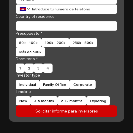
Country of residence
Presupuesto
*
50k - 100k
100k - 200k
250k - 500k
Más de 500k
Dormitorio
*
1
2
3
4
Investor type
Individual
Family Office
Corporate
Timeline
Now
3-6 months
6-12 months
Exploring
Solicitar informe para inversores