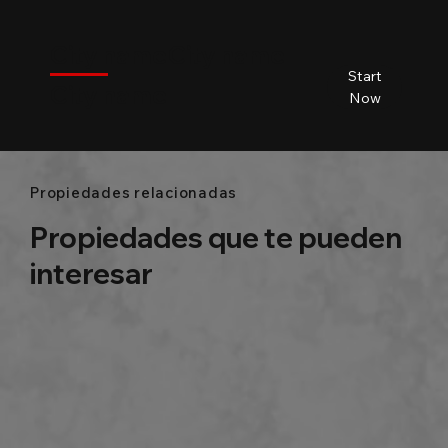
$
City name
City name
City name
City name
Start
City name
Beds
Baths
Size
Now
Propiedades relacionadas
Propiedades que te pueden
interesar