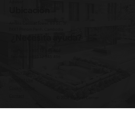
Advisor
Ubicación
Amass Central Tower, 63 St., 3F,
BKK1 Phnom Penh, Cambodia
¿Necesita ayuda?
Teléfono: +855 12 345 496
Teléfono: +855 12 345 496
Privacy Policy
Terms of Use
Cookie Notice
Contact
© 2026 My First Corner