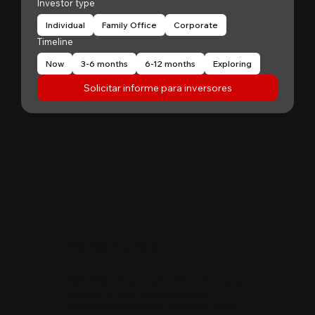
Investor type
Individual
Family Office
Corporate
Timeline
Now
3-6 months
6-12 months
Exploring
Solicitar informe para inversores
"
Patrick Huang
@
MyFirstCorner is a trustworthy company. Its
principal, Mr. Sam, is an outstanding
investment professional with keen market