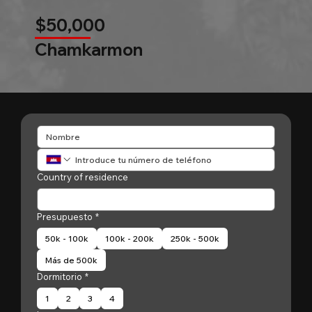
$50,000
Chamkarmon
Country of residence
Presupuesto
*
50k - 100k
100k - 200k
250k - 500k
Más de 500k
Dormitorio
*
1
2
3
4