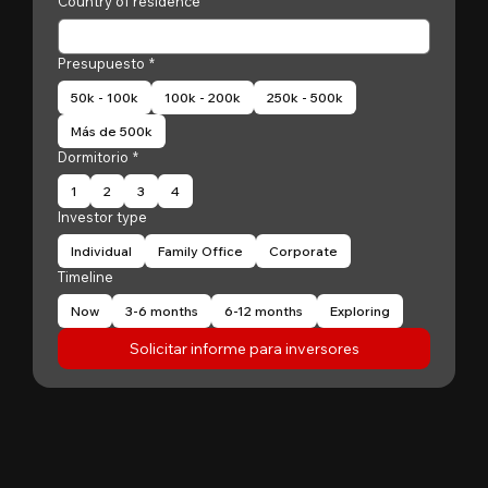
Country of residence
Presupuesto
*
50k - 100k
100k - 200k
250k - 500k
Más de 500k
Dormitorio
*
1
2
3
4
Investor type
Individual
Family Office
Corporate
Timeline
Now
3-6 months
6-12 months
Exploring
Solicitar informe para inversores