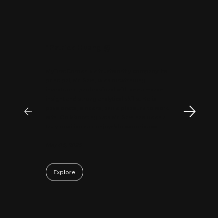
"
Patrick Huang
@
MyFirstCorner is a trustworthy company. Its
principal, Mr. Sam, is an outstanding
investment professional with keen market
insight and strong analytical skills. He is
passionate, sincere, and a pleasure to work
with. Collaborating with Mr. Sam has been a
truly positive and enjoyable experience.
May 06, 2026
Explore