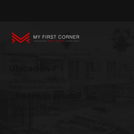
My First Corner | Your Concierge Investment
Advisor
Ubicación
Amass Central Tower, 63 St., 3F,
BKK1 Phnom Penh, Cambodia
¿Necesita ayuda?
Teléfono: +855 12 345 496
Teléfono: +855 12 345 496
Privacy Policy