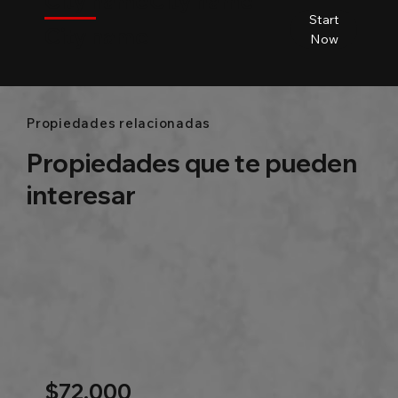
City name
City name
Start
City name
Beds
Baths
Size
Now
Propiedades relacionadas
Propiedades que te pueden
interesar
$72,000