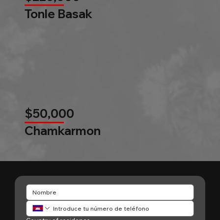
Tonle Basak
$50,000
Chamkarmon