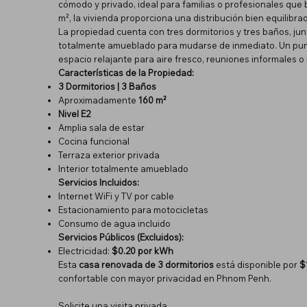
cómodo y privado, ideal para familias o profesionales q
m², la vivienda proporciona una distribución bien equilibra
La propiedad cuenta con tres dormitorios y tres baños, jun
totalmente amueblado para mudarse de inmediato. Un punto
espacio relajante para aire fresco, reuniones informales 
Características de la Propiedad:
3 Dormitorios | 3 Baños
Aproximadamente
160 m²
Nivel E2
Amplia sala de estar
Cocina funcional
Terraza exterior privada
Interior totalmente amueblado
Servicios Incluidos:
Internet WiFi y TV por cable
Estacionamiento para motocicletas
Consumo de agua incluido
Servicios Públicos (Excluidos):
Electricidad:
$0.20 por kWh
Esta
casa renovada de 3 dormitorios
está disponible por
$
confortable con mayor privacidad en Phnom Penh.
Solicite una visita privada