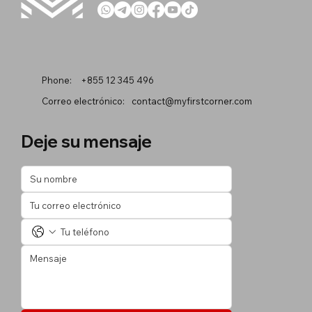
Phone:
+855 12 345 496
Correo electrónico:
contact@myfirstcorner.com
Deje su mensaje