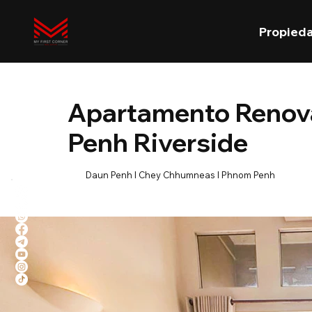
Propied
Apartamento Renova
Penh Riverside
Daun Penh l Chey Chhumneas l Phnom Penh