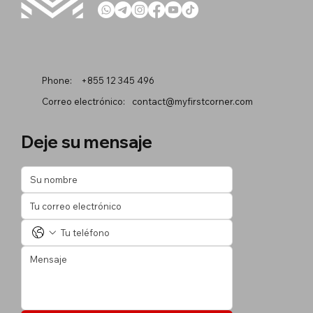
Phone:
+855 12 345 496
Correo electrónico:
contact@myfirstcorner.com
Deje su mensaje