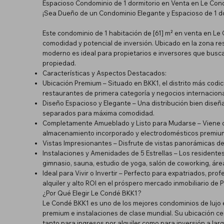
Espacioso Condominio de 1 dormitorio en Venta en Le Con
¡Sea Dueño de un Condominio Elegante y Espacioso de 1 do
Este condominio de 1 habitación de [61] m² en venta en Le
comodidad y potencial de inversión. Ubicado en la zona r
moderno es ideal para propietarios e inversores que buscan
propiedad.
Características y Aspectos Destacados:
Ubicación Premium – Situado en BKK1, el distrito más codic
restaurantes de primera categoría y negocios internaciona
Diseño Espacioso y Elegante – Una distribución bien diseña
separados para máxima comodidad.
Completamente Amueblado y Listo para Mudarse – Viene c
almacenamiento incorporado y electrodomésticos premiu
Vistas Impresionantes – Disfrute de vistas panorámicas de
Instalaciones y Amenidades de 5 Estrellas – Los residentes
gimnasio, sauna, estudio de yoga, salón de coworking, áre
Ideal para Vivir o Invertir – Perfecto para expatriados, p
alquiler y alto ROI en el próspero mercado inmobiliario de
¿Por Qué Elegir Le Condé BKK1?
Le Condé BKK1 es uno de los mejores condominios de lujo 
premium e instalaciones de clase mundial. Su ubicación c
tanto para ingresos por alquiler como para inversión a larg