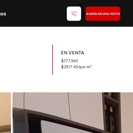
nos
AGENDAR UNA VISITA
EN VENTA
$
177,965
$2917.45/por m².