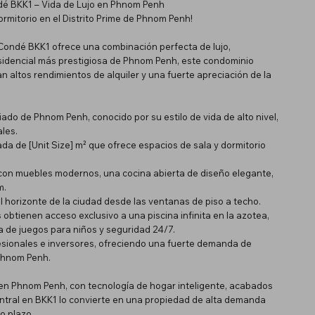
dé BKK1 – Vida de Lujo en Phnom Penh
rmitorio en el Distrito Prime de Phnom Penh!
 Condé BKK1 ofrece una combinación perfecta de lujo,
esidencial más prestigiosa de Phnom Penh, este condominio
 altos rendimientos de alquiler y una fuerte apreciación de la
iado de Phnom Penh, conocido por su estilo de vida de alto nivel,
les.
da de [Unit Size] m² que ofrece espacios de sala y dormitorio
on muebles modernos, una cocina abierta de diseño elegante,
m.
l horizonte de la ciudad desde las ventanas de piso a techo.
 obtienen acceso exclusivo a una piscina infinita en la azotea,
a de juegos para niños y seguridad 24/7.
rofesionales e inversores, ofreciendo una fuerte demanda de
 Phnom Penh.
en Phnom Penh, con tecnología de hogar inteligente, acabados
entral en BKK1 lo convierte en una propiedad de alta demanda
o plazo.