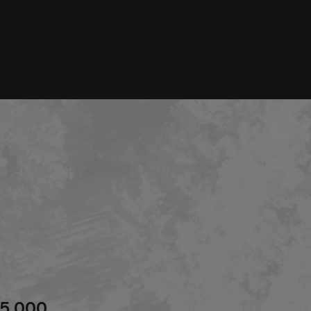
r
85,000