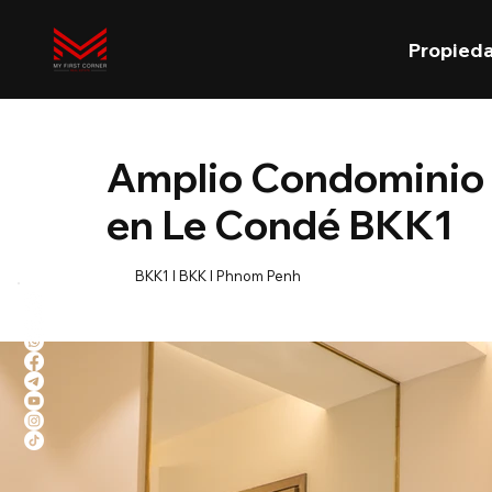
Propied
Amplio Condominio d
en Le Condé BKK1
BKK1 l BKK l Phnom Penh