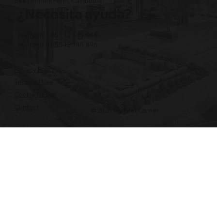
BKK1 Phnom Penh, Cambodia
¿Necesita ayuda?
Teléfono: +855 12 345 496
Teléfono: +855 12 345 496
Privacy Policy
Terms of Use
Cookie Notice
Contact
© 2026 My First Corner