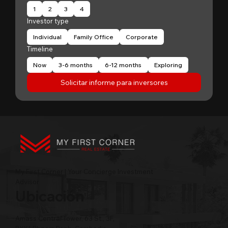
1
2
3
4
Investor type
Individual
Family Office
Corporate
Timeline
Now
3-6 months
6-12 months
Exploring
Solicitar informe para inversores
My First Corner | Your Concierge Investment
Advisor
Ubicación
Amass Central Tower, 63 St., 3F,