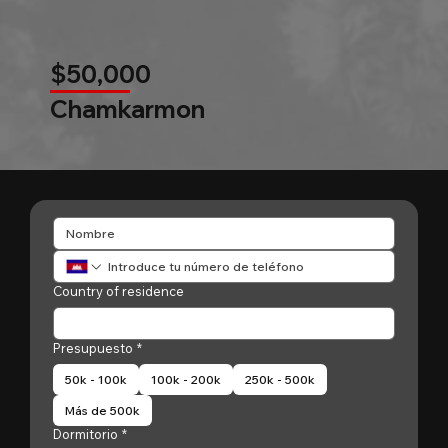
$50,000
Chamkarmon
Country of residence
Presupuesto
*
50k - 100k
100k - 200k
250k - 500k
Más de 500k
Dormitorio
*