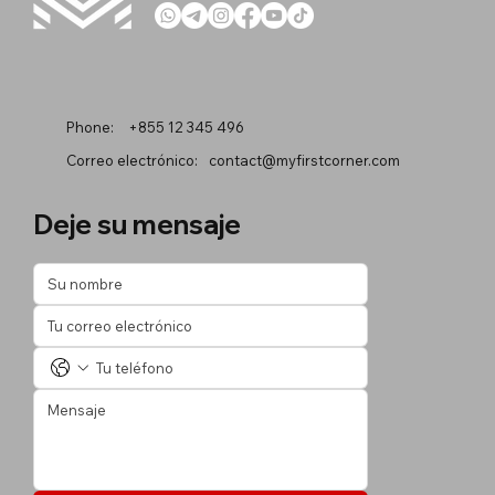
Phone:
+855 12 345 496
Correo electrónico:
contact@myfirstcorner.com
Deje su mensaje