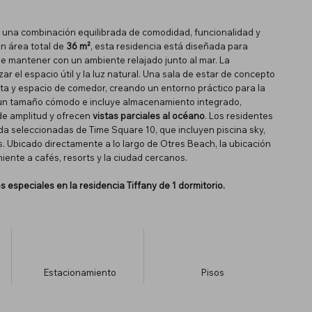
e una combinación equilibrada de comodidad, funcionalidad y
un área total de
36 m²
, esta residencia está diseñada para
e mantener con un ambiente relajado junto al mar. La
r el espacio útil y la luz natural. Una sala de estar de concepto
a y espacio de comedor, creando un entorno práctico para la
ene un tamaño cómodo e incluye almacenamiento integrado,
de amplitud y ofrecen
vistas parciales al océano
. Los residentes
ida seleccionadas de Time Square 10, que incluyen piscina sky,
s. Ubicado directamente a lo largo de Otres Beach, la ubicación
ente a cafés, resorts y la ciudad cercanos.
 especiales en la residencia Tiffany de 1 dormitorio.
Estacionamiento
​Pisos