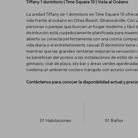
Tiffany 1 dormitorio | Time Square 10 | Vista al Océano
La unidad Tiffany de 1 dormitorio en Time Square 10 ofrec
vida frente al océano en Otres Beach, Sihanoukville. Con 
personas o parejas que buscan un hogar moderno y fácil d
distribución está cuidadosamente planificada para maximiza
abierto se conecta perfectamente con una cocina compact
vida diaria o el entretenimiento casual. El dormitorio ti
mientras que las grandes ventanas mejoran la sensación 
se benefician del acceso a las instalaciones de estilo de v
gimnasio, club de playa, sky bar y áreas verdes ajardinada
combina un ambiente costero tranquilo con acceso conveni
Contáctenos para conocer la disponibilidad actual y precios
01
Habitaciones
01
Baños