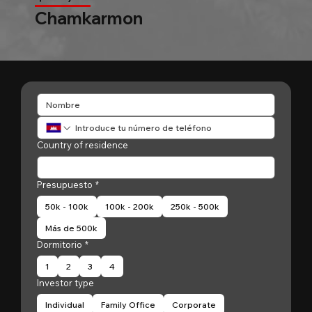
Chamkarmon
Country of residence
Presupuesto
*
50k - 100k
100k - 200k
250k - 500k
Más de 500k
Dormitorio
*
1
2
3
4
Investor type
Individual
Family Office
Corporate