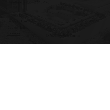
Teléfono: +855 12 345 496
Privacy Policy
Terms of Use
Cookie Notice
Contact
© 2026 My First Corner