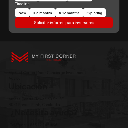
Timeline
Now
3-6 months
6-12 months
Exploring
Solicitar informe para inversores
My First Corner | Your Concierge Investment
Advisor
Ubicación
Amass Central Tower, 63 St., 3F,
BKK1 Phnom Penh, Cambodia
¿Necesita ayuda?
Teléfono: +855 12 345 496