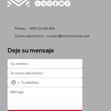
Phone:
+855 12 345 496
Correo electrónico:
contact@myfirstcorner.com
Deje su mensaje