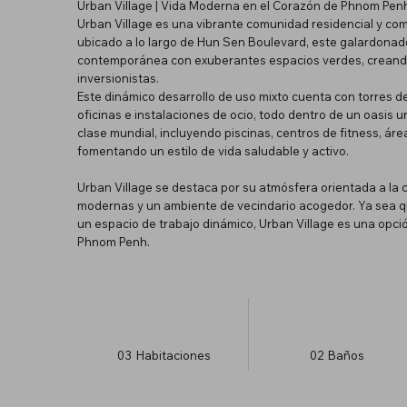
Urban Village | Vida Moderna en el Corazón de Phnom Pen
Urban Village es una vibrante comunidad residencial y co
ubicado a lo largo de Hun Sen Boulevard, este galardonado
contemporánea con exuberantes espacios verdes, creando 
inversionistas.
Este dinámico desarrollo de uso mixto cuenta con torres d
oficinas e instalaciones de ocio, todo dentro de un oasis u
clase mundial, incluyendo piscinas, centros de fitness, ár
fomentando un estilo de vida saludable y activo.
Urban Village se destaca por su atmósfera orientada a l
modernas y un ambiente de vecindario acogedor. Ya sea q
un espacio de trabajo dinámico, Urban Village es una opció
Phnom Penh.
03
Habitaciones
02
Baños