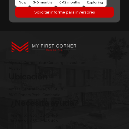
Now
3-6 months
6-12 months
Exploring
Solicitar informe para inversores
My First Corner | Your Concierge Investment
Advisor
Ubicación
Amass Central Tower, 63 St., 3F,
BKK1 Phnom Penh, Cambodia
¿Necesita ayuda?
Teléfono: +855 12 345 496
Teléfono: +855 12 345 496