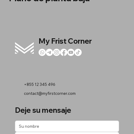
My Frist Corner
+855 12 345 496
contact@myfirstcorner.com
Deje su mensaje